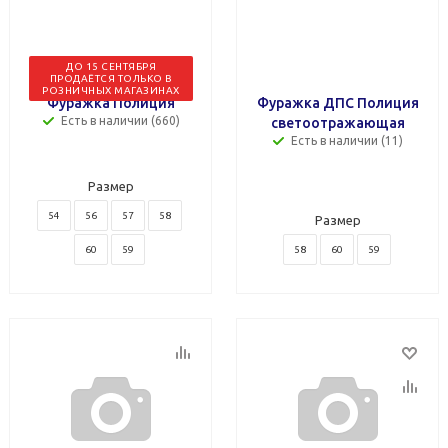
ДО 15 СЕНТЯБРЯ
ПРОДАЁТСЯ ТОЛЬКО В
РОЗНИЧНЫХ МАГАЗИНАХ
Фуражка Полиция
Фуражка ДПС Полиция
Есть в наличии (660)
светоотражающая
Есть в наличии (11)
Размер
54
56
57
58
Размер
60
59
58
60
59