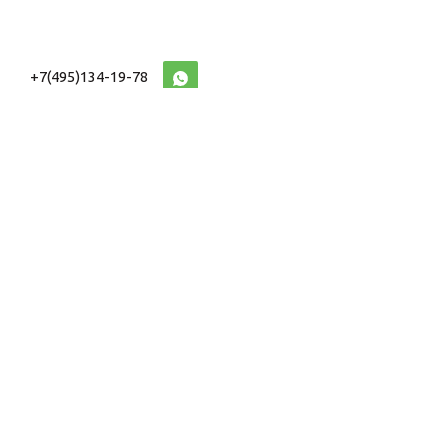
+7(495)134-19-78
10:00-20:00 (МСК)
2026 © Военторг
Адреса магазинов
интернет магазин
Доставка и оплата
форменной,
Информация
ведомственной
Таблицы Размеров
и тактической одежды
e-mail:
voentorg@sklad-
n1.ru