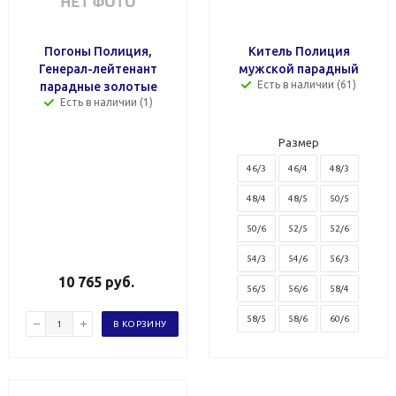
Погоны Полиция,
Китель Полиция
Генерал-лейтенант
мужской парадный
Есть в наличии (61)
парадные золотые
Есть в наличии (1)
Размер
46/3
46/4
48/3
48/4
48/5
50/5
50/6
52/5
52/6
54/3
54/6
56/3
10 765
руб.
56/5
56/6
58/4
58/5
58/6
60/6
В КОРЗИНУ