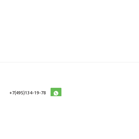
+7(495)134-19-78
10:00-20:00 (МСК)
2026 © Военторг
Адреса магазинов
интернет магазин
Доставка и оплата
форменной,
Информация
ведомственной