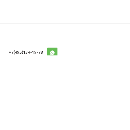
+7(495)134-19-78
10:00-20:00 (МСК)
2026 © Военторг
Адреса магазинов
интернет магазин
Доставка и оплата
форменной,
Информация
ведомственной
Таблицы Размеров
и тактической одежды
e-mail:
voentorg@sklad-
n1.ru