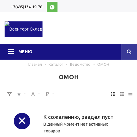
+7(495)134-19-78
10:00-20:00 (МСК)
МЕНЮ
Главная
-
Каталог
-
Ведомство
-
ОМОН
ОМОН
К сожалению, раздел пуст
В данный момент нет активных
товаров