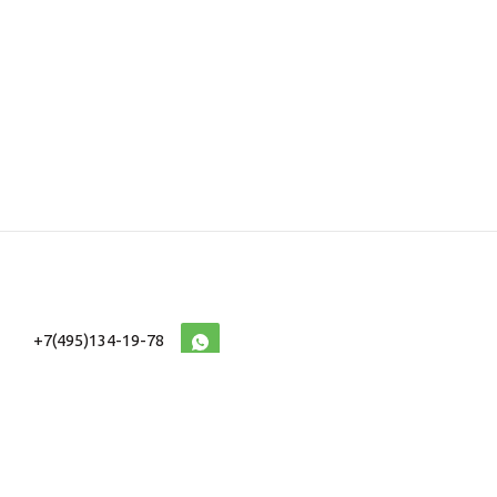
+7(495)134-19-78
10:00-20:00 (МСК)
2026 © Военторг
Адреса магазинов
интернет магазин
Доставка и оплата
форменной,
Информация