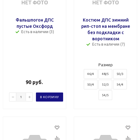
Фальшпогон ДПС
Костюм ДПС зимний
пустые Оксфорд
рип-стоп на мембране
Есть в наличии (3)
без подкладки с
воротником
Есть в наличии (7)
Размер
46/4
48/5
50/3
90
руб.
50/4
52/3
54/4
54/5
В КОРЗИНУ