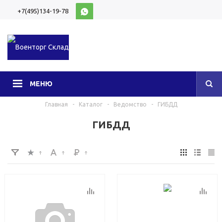
+7(495)134-19-78
10:00-20:00 (МСК)
МЕНЮ
Главная
-
Каталог
-
Ведомство
-
ГИБДД
ГИБДД