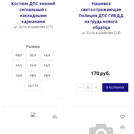
Костюм ДПС зимний
Нашивка
сигнальный с
светоотражающая
накладными
Полиция ДПС ГИБДД
карманами
на грудь нового
Есть в наличии (17)
образца
Есть в наличии (54)
Размер
48/5
50/5
54/4
54/5
54/6
56/5
170
руб.
56/6
58/5
58/6
52/176
В КОРЗИНУ