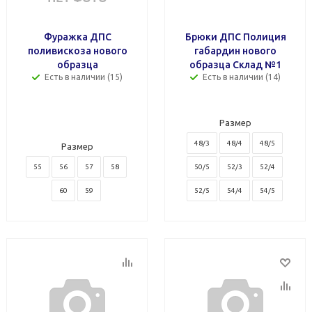
Фуражка ДПС
Брюки ДПС Полиция
поливискоза нового
габардин нового
образца
образца Склад №1
Есть в наличии (15)
Есть в наличии (14)
Размер
48/3
48/4
48/5
Размер
55
56
57
58
50/5
52/3
52/4
60
59
52/5
54/4
54/5