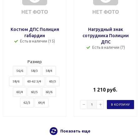
Костюм ДПС Полиция
Нагрудный знак
габардин
сотрудника Полиции
Есть в наличии (15)
ДПС
Есть в наличии (7)
Размер
56/6
58/3
58/4
58/6
60-62 3/4
60/3
1 210
руб.
60/4
60/5
60/6
62/3
64/4
В КОРЗИНУ
Показать еще