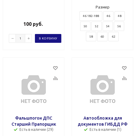
Размер
46 182-188
46
48
100
руб.
50
52
54
56
58
60
62
В КОРЗИНУ
Фальшпогон ДПС
Автообложка для
Старший Прапорщик
документов ГИБДД РФ
Есть в наличии (29)
Есть в наличии (1)