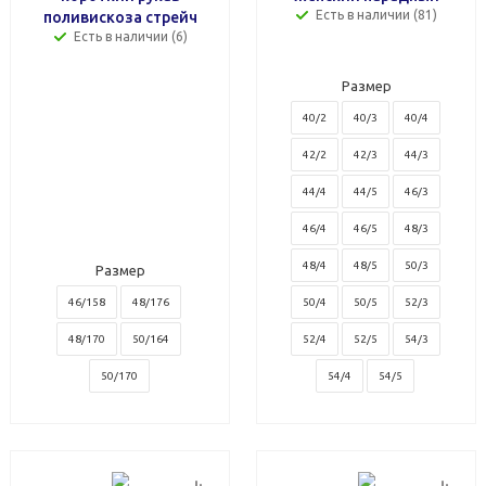
Есть в наличии (81)
поливискоза стрейч
Есть в наличии (6)
Размер
40/2
40/3
40/4
42/2
42/3
44/3
44/4
44/5
46/3
46/4
46/5
48/3
48/4
48/5
50/3
Размер
46/158
48/176
50/4
50/5
52/3
48/170
50/164
52/4
52/5
54/3
50/170
54/4
54/5