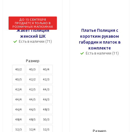
ДО 15 СЕНТЯБРЯ
ПРОДАЁТСЯ ТОЛЬКО В
РОЗНИЧНЫХ МАГАЗИНАХ
Жакет Полиция
Платье Полиция с
женский ШК
коротким рукавом
Есть в наличии (71)
габардин и платок в
комплекте
Есть в наличии (11)
Размер
40/2
40/3
40/4
40/5
42/2
42/3
42/4
42/5
44/3
44/4
44/5
46/3
46/4
46/5
48/3
48/4
48/5
50/3
52/3
52/4
52/5
Размер