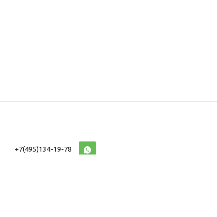
+7(495)134-19-78
10:00-20:00 (МСК)
2026 © Военторг
Адреса магазинов
интернет магазин
Доставка и оплата
форменной,
Информация