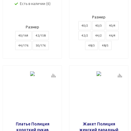
Есть в наличии (6)
Размер
40/2
40/3
40/4
Размер
40/164
42/158
42/2
44/2
46/4
44/176
50/176
48/3
48/5
Платье Полиция
Жакет Полиция
короткий рукав
женский парадный