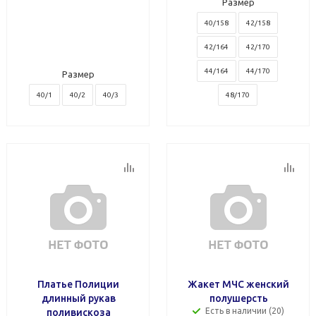
Размер
40/158
42/158
42/164
42/170
44/164
44/170
Размер
40/1
40/2
40/3
48/170
Платье Полиции
Жакет МЧС женский
длинный рукав
полушерсть
Есть в наличии (20)
поливискоза