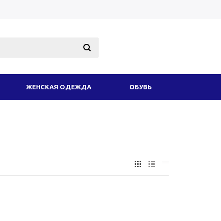
ЖЕНСКАЯ ОДЕЖДА
ОБУВЬ
ОДНОЕ СНАРЯЖЕНИЕ
АКСЕССУАРЫ
ИКОТАЖ
ЗИМНЯЯ ОДЕЖДА И ФОРМА
ТОВАРЫ
УСЛУГИ
ЕЩЕ