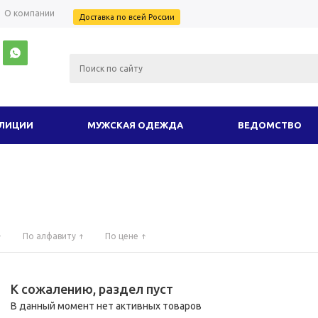
О компании
Доставка по всей России
ОЛИЦИИ
МУЖСКАЯ ОДЕЖДА
ВЕДОМСТВО
ИЗДЕЛИЯ ИЗ КОЖИ
ТУРИСТИЧЕСКОЕ И ПОХ
ПРАЗДНИК
КАМУФЛЯЖ
ЗИМНИЙ ТР
По алфавиту
По цене
ИТАРИ
ЦВЕТ
АКЦИЯ
ВСЕ 
К сожалению, раздел пуст
В данный момент нет активных товаров