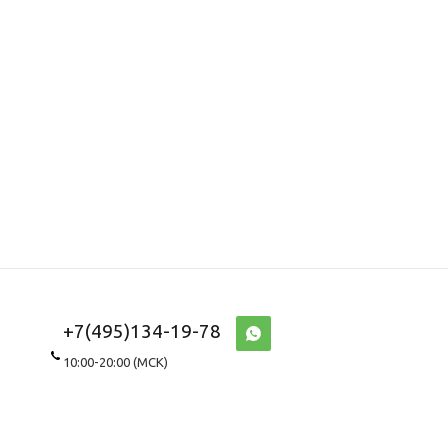
+7(495)134-19-78
10:00-20:00 (МСК)
WhatsApp\Viber
8(967)143-8687