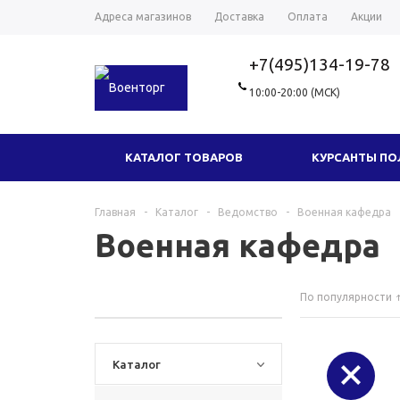
Адреса магазинов
Доставка
Оплата
Акции
+7(495)134-19-78
10:00-20:00 (МСК)
КАТАЛОГ ТОВАРОВ
КУРСАНТЫ П
ГОЛОВНЫЕ УБОРЫ
ТРИКОТАЖ
Главная
-
Каталог
-
Ведомство
-
Военная кафедра
Военная кафедра
ФУРНИТУРА
СУВЕНИРЫ И ПОДАРКИ
По популярности
НОВЫЕ ТОВАРЫ
ОДЕЖДА МИЛ
Каталог