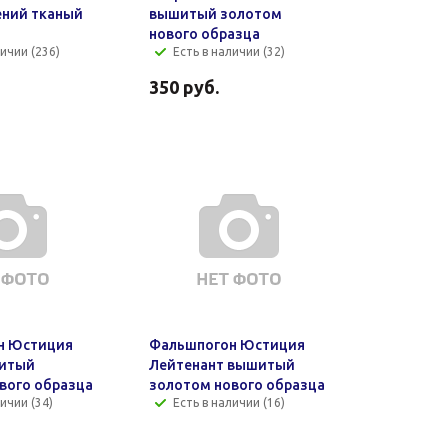
ний тканый
вышитый золотом
нового образца
личии (236)
Есть в наличии (32)
350
руб.
н Юстиция
Фальшпогон Юстиция
итый
Лейтенант вышитый
вого образца
золотом нового образца
ичии (34)
Есть в наличии (16)