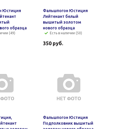
н Юстиция
Фальшпогон Юстиция
йтенант
Лейтенант белый
итый
вышитый золотом
вого образца
нового образца
ичии (49)
Есть в наличии (50)
350
руб.
тиция,
Фальшпогон Юстиция
йтенант
Подполковник вышитый