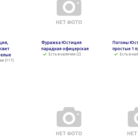
ция,
Фуражка Юстиция
Погоны Юс
освет
парадная офицерская
простые 1 
Есть в наличии (2)
Есть в нал
белые
ии (117)