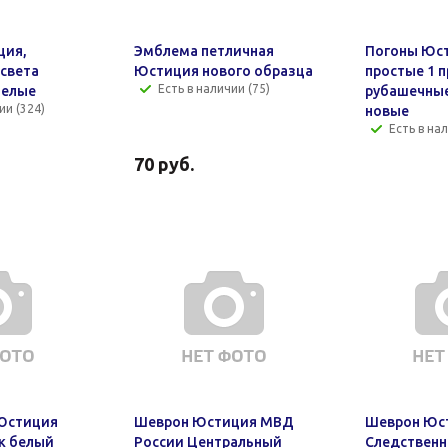
ция,
Эмблема петличная
Погоны Юс
освета
Юстиция нового образца
простые 1 
Есть в наличии (75)
белые
рубашечные
ии (324)
новые
Есть в нал
70
руб.
Юстиция
Шеврон Юстиция МВД
Шеврон Юс
к белый
России Центральный
Следствен