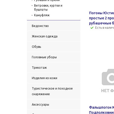
Ветровки, куртки и
бушлаты
Погоны Юсти
Камуфляж
простые 2 пр
рубашечные 
Ведомство
Есть в налич
Женская одежда
Обувь
Головные уборы
Трикотаж
Изделия из кожи
Туристическое и походное
снаряжение
Аксессуары
Фальшпогон 
Подполковни