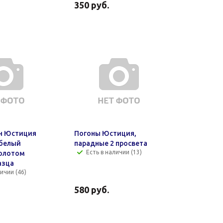
350
руб.
н Юстиция
Погоны Юстиция,
 белый
парадные 2 просвета
Есть в наличии (13)
олотом
азца
ичии (46)
580
руб.