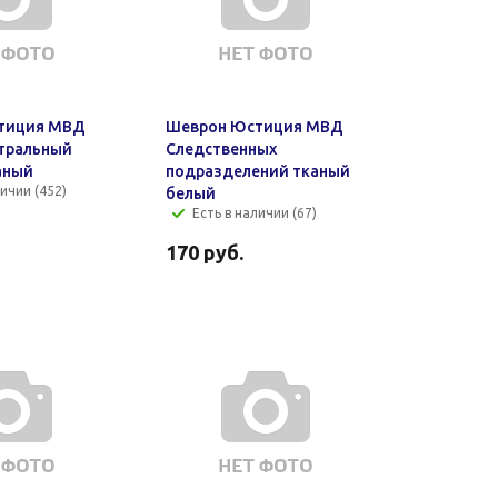
тиция МВД
Шеврон Юстиция МВД
тральный
Следственных
аный
подразделений тканый
личии (452)
белый
Есть в наличии (67)
170
руб.