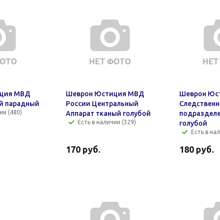
ция МВД
Шеврон Юстиция МВД
Шеврон Юс
й парадный
России Центральный
Следствен
ии (480)
Аппарат тканый голубой
подразделе
Есть в наличии (329)
голубой
Есть в нал
170
руб.
180
руб.