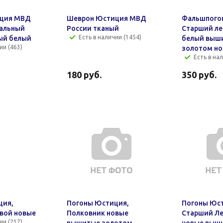
ция МВД
Шеврон Юстиция МВД
Фальшпого
ральный
России тканый
Старший ле
Есть в наличии (1454)
ый белый
белый выш
ии (463)
золотом но
Есть в нал
180
руб.
350
руб.
ция,
Погоны Юстиция,
Погоны Юс
вой новые
Полковник новые
Старший Ле
ии (217)