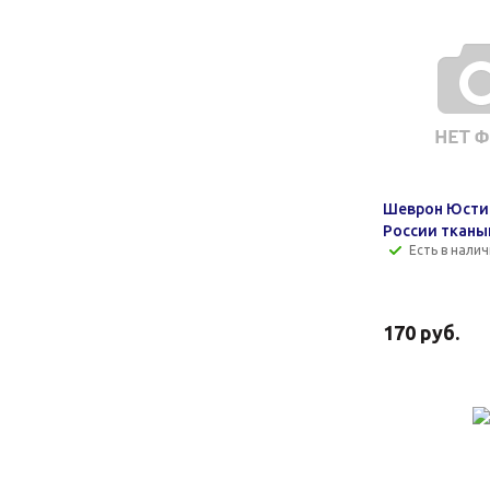
Шеврон Юсти
России тканы
Есть в налич
170
руб.