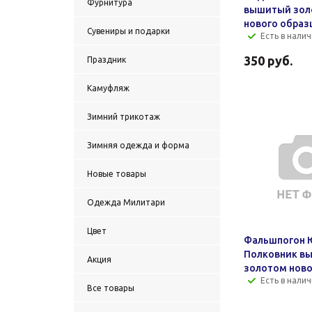
Фурнитура
вышитый зол
нового образ
Сувениры и подарки
Есть в налич
350
руб.
Праздник
Камуфляж
Зимний трикотаж
Зимняя одежда и форма
Новые товары
Одежда Милитари
Цвет
Фальшпогон 
Полковник в
Акция
золотом ново
Есть в налич
Все товары