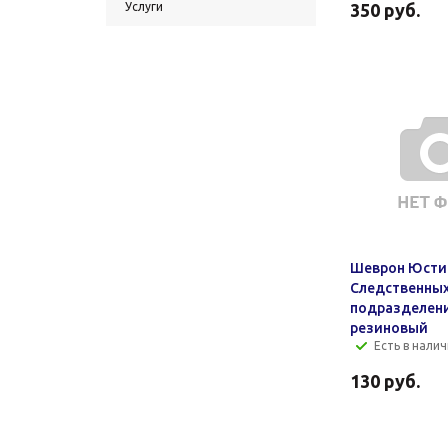
Услуги
350
руб.
Шеврон Юсти
Следственны
подразделен
резиновый
Есть в налич
130
руб.