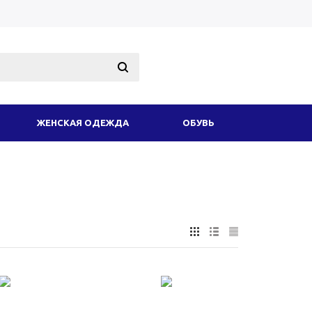
ЖЕНСКАЯ ОДЕЖДА
ОБУВЬ
ОДНОЕ СНАРЯЖЕНИЕ
АКСЕССУАРЫ
ИКОТАЖ
ЗИМНЯЯ ОДЕЖДА И ФОРМА
ТОВАРЫ
УСЛУГИ
ЕЩЕ