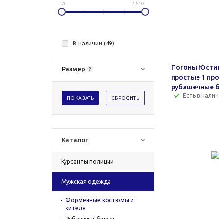
70
2 610
В наличии (
49
)
Погоны Юсти
Размер
?
простые 1 пр
рубашечные 
Есть в налич
ПОКАЗАТЬ
СБРОСИТЬ
Каталог
Курсанты полиции
Мужская одежда
Форменные костюмы и
кителя
Рубашки и брюки