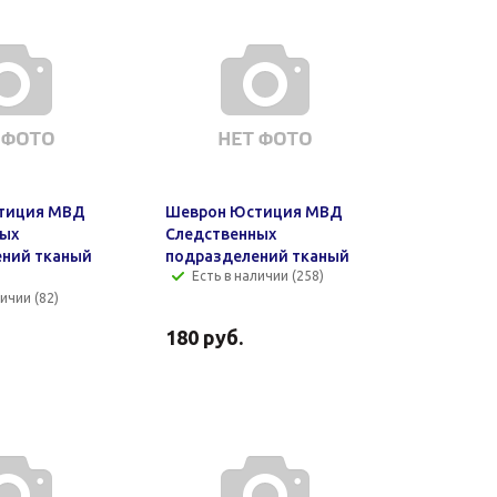
тиция МВД
Шеврон Юстиция МВД
ных
Следственных
ний тканый
подразделений тканый
Есть в наличии (258)
ичии (82)
180
руб.