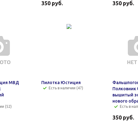
350
руб.
350
руб.
ция МВД
Пилотка Юстиция
Фальшпого
Есть в наличии (47)
х
Полковник
ий
вышитый з
нового обр
ии (52)
Есть в нал
350
руб.