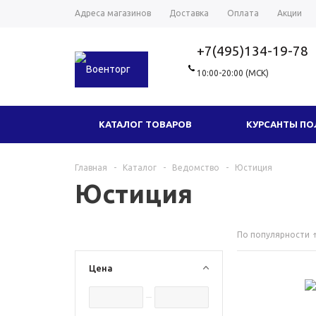
Адреса магазинов
Доставка
Оплата
Акции
+7(495)134-19-78
10:00-20:00 (МСК)
КАТАЛОГ ТОВАРОВ
КУРСАНТЫ П
ГОЛОВНЫЕ УБОРЫ
ТРИКОТАЖ
Главная
-
Каталог
-
Ведомство
-
Юстиция
Юстиция
ФУРНИТУРА
СУВЕНИРЫ И ПОДАРКИ
По популярности
НОВЫЕ ТОВАРЫ
ОДЕЖДА МИЛ
Цена