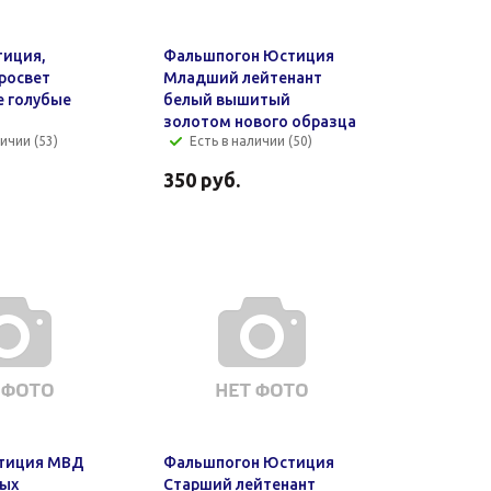
тиция,
Фальшпогон Юстиция
просвет
Младший лейтенант
 голубые
белый вышитый
золотом нового образца
ичии (53)
Есть в наличии (50)
350
руб.
тиция МВД
Фальшпогон Юстиция
ных
Старший лейтенант