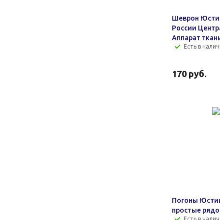
Шеврон Юсти
России Цент
Аппарат ткан
Есть в налич
170
руб.
Погоны Юсти
простые рядо
Есть в налич