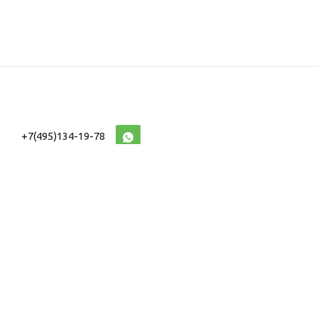
+7(495)134-19-78
10:00-20:00 (МСК)
2026 © Военторг
Адреса магазинов
интернет магазин
Доставка и оплата
форменной,
Информация
ведомственной
Таблицы Размеров
и тактической одежды
e-mail:
voentorg@sklad-
n1.ru