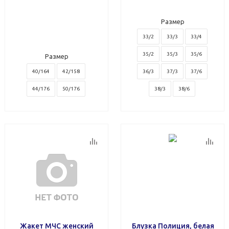
Размер
33/2
33/3
33/4
35/2
35/3
35/6
Размер
40/164
42/158
36/3
37/3
37/6
44/176
50/176
38/3
38/6
Жакет МЧС женский
Блузка Полиция, белая