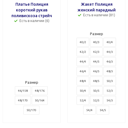
Платье Полиция
Жакет Полиция
короткий рукав
женский парадный
Есть в наличии (81)
поливискоза стрейч
Есть в наличии (6)
Размер
40/2
40/3
40/4
42/2
42/3
44/3
44/4
44/5
46/3
46/4
46/5
48/3
48/4
48/5
50/3
Размер
46/158
48/176
50/4
50/5
52/3
48/170
50/164
52/4
52/5
54/3
50/170
54/4
54/5