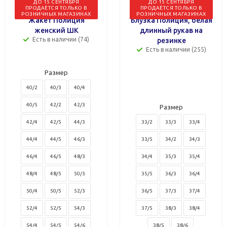
ДО 15 СЕНТЯБРЯ
ДО 15 СЕНТЯБРЯ
ПРОДАЁТСЯ ТОЛЬКО В
ПРОДАЁТСЯ ТОЛЬКО В
РОЗНИЧНЫХ МАГАЗИНАХ
РОЗНИЧНЫХ МАГАЗИНАХ
Жакет Полиция
Блузка Полиция, белая
женский ШК
длинный рукав на
Есть в наличии (74)
резинке
Есть в наличии (255)
Размер
40/2
40/3
40/4
40/5
42/2
42/3
Размер
42/4
42/5
44/3
33/2
33/3
33/4
44/4
44/5
46/3
33/5
34/2
34/3
46/4
46/5
48/3
34/4
35/3
35/4
48/4
48/5
50/3
35/5
36/3
36/4
50/4
50/5
52/3
36/5
37/3
37/4
52/4
52/5
54/3
37/5
38/3
38/4
54/4
54/5
54/6
38/5
38/6