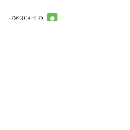
+7(495)134-19-78
10:00-20:00 (МСК)
2026 © Военторг
Адреса магазинов
интернет магазин
Доставка и оплата
форменной,
Информация
ведомственной
Таблицы Размеров
и тактической одежды
e-mail:
voentorg@sklad-
n1.ru
На сайте Военторг Склад используются файлы cookie.