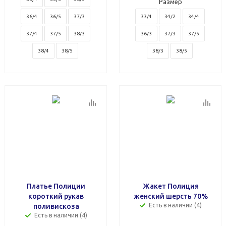
Размер
36/4
36/5
37/3
33/4
34/2
34/4
37/4
37/5
38/3
36/3
37/3
37/5
38/4
38/5
38/3
38/5
Платье Полиции
Жакет Полиция
короткий рукав
женский шерсть 70%
Есть в наличии (4)
поливискоза
Есть в наличии (4)