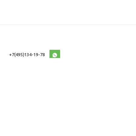
+7(495)134-19-78
10:00-20:00 (МСК)
2026 © Военторг
Адреса магазинов
интернет магазин
Доставка и оплата
форменной,
Информация
ведомственной
Таблицы Размеров
и тактической одежды
e-mail:
voentorg@sklad-
n1.ru