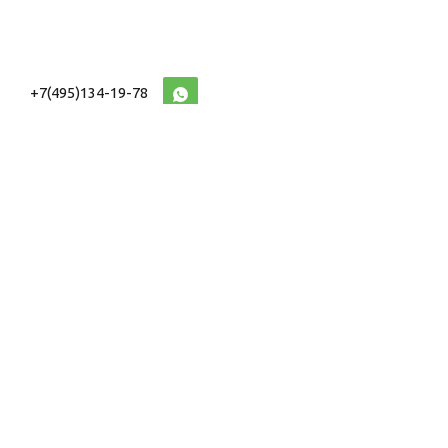
+7(495)134-19-78
10:00-20:00 (МСК)
2026 © Военторг
Адреса магазинов
интернет магазин
Доставка и оплата
форменной,
Информация
ведомственной
Таблицы Размеров
и тактической одежды
e-mail:
voentorg@sklad-
n1.ru