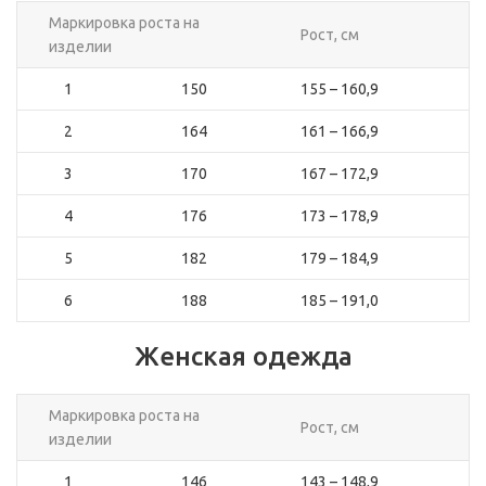
Маркировка роста на
Рост, см
изделии
1
150
155 – 160,9
2
164
161 – 166,9
3
170
167 – 172,9
4
176
173 – 178,9
5
182
179 – 184,9
6
188
185 – 191,0
Женская одежда
Маркировка роста на
Рост, см
изделии
1
146
143 – 148,9