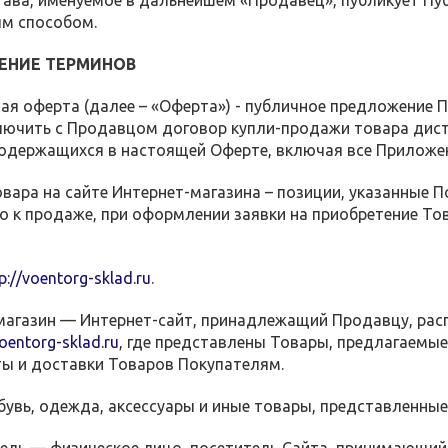
ава, именуемое в дальнейшем «Продавец», публикует Пу
м способом.
ЕНИЕ ТЕРМИНОВ
я оферта (далее – «Оферта») - публичное предложение 
ключить с Продавцом договор купли-продажи товара дис
содержащихся в настоящей Оферте, включая все Приложе
вара на сайте Интернет-магазина – позиции, указанные 
 к продаже, при оформлении заявки на приобретение Тов
p://voentorg-sklad.ru
.
-магазин — Интернет-сайт, принадлежащий Продавцу, рас
voentorg-sklad.ru
, где представлены Товары, предлагаемы
ы и доставки Товаров Покупателям.
обувь, одежда, аксессуары и иные товары, представленны