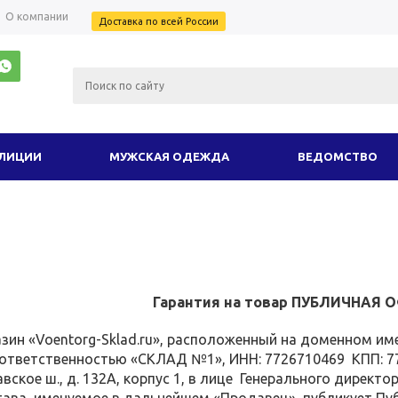
О компании
Доставка по всей России
ОЛИЦИИ
МУЖСКАЯ ОДЕЖДА
ВЕДОМСТВО
ИЗДЕЛИЯ ИЗ КОЖИ
ТУРИСТИЧЕСКОЕ И ПОХ
ПРАЗДНИК
КАМУФЛЯЖ
ЗИМНИЙ ТР
ИТАРИ
ЦВЕТ
АКЦИЯ
ВСЕ 
Гарантия на товар ПУБЛИЧНАЯ 
зин «Voentorg-Sklad.ru», расположенный на доменном и
ответственностью «СКЛАД №1», ИНН: 7726710469 КПП: 77
вское ш., д. 132А, корпус 1, в лице Генерального директо