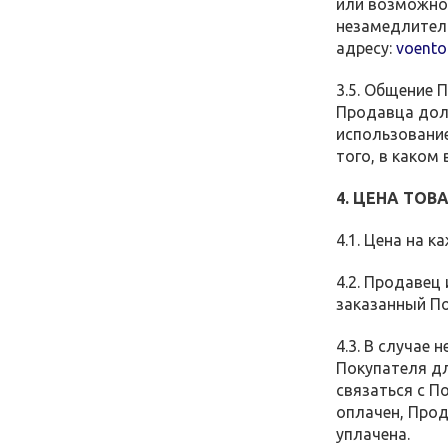
или возможно
незамедлител
адресу:
voento
3.5. Общение 
Продавца дол
использование
того, в каком
4. ЦЕНА ТО
4.1. Цена на 
4.2. Продавец
заказанный П
4.3. В случае
Покупателя дл
связаться с П
оплачен, Про
уплачена.