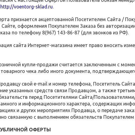
гласия с настоящей Офертой Пользователь обязан немедл
т
http://voentorg-sklad.ru
.
рта признается акцептованной Посетителем Сайта / Пок
 Сайте, оформления Покупателем Заказа без авторизации 
каза по телефону 8(967) 143-86-87 (для звонков из РФ).
рация сайта Интернет-магазина имеет право вносить изм
 розничной купли-продажи считается заключенным с мом
 товарного чека либо иного документа, подтверждающег
Продавцу свой e-mail и номер телефона, Посетитель Сайт
ние указанных средств связи Продавцом, а также треть
бязательств перед Посетителями Сайта/Пользователями/
ламного и информационного характера, содержащих инфо
кциях и других мероприятиях Продавца, о передаче зака
нно связанную с выполнением обязательств Покупателем
 ПУБЛИЧНОЙ ОФЕРТЫ