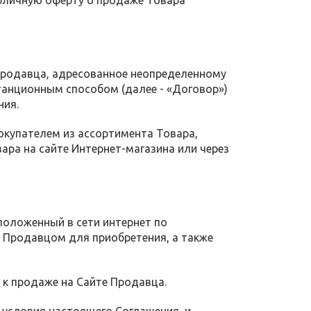
бличную оферту о продаже Товара
Продавца, адресованное неопределенному
танционным способом (далее - «Договор»)
ния.
Покупателем из ассортимента Товара,
ара на сайте Интернет-магазина или через
положенный в сети интернет по
е Продавцом для приобретения, а также
е к продаже на Сайте Продавца.