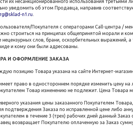
сти их несанкционированного использования третьими л
ьно уведомить об этом Продавца, направив соответству
rg@sklad-n1.ru
.
Пользователя/Покупателя с операторами Call-центра / 
жно строиться на принципах общепринятой морали и ком
 нецензурных слов, брани, оскорбительных выражений, а 
 виде и кому они были адресованы.
ВАРА И ОФОРМЛЕНИЕ ЗАКАЗА
каждую позицию Товара указана на сайте Интернет-магазин
 имеет право в одностороннем порядке изменить цену на
окупателем Товар изменению не подлежит. Цена Товара 
 неверного указания цены заказанного Покупателем Товар
я подтверждения Заказа по исправленной цене либо анн
окупателем в течение 3 (трех) рабочих дней данный Зака
давец возвращает Покупателю оплаченную за Заказ сумм