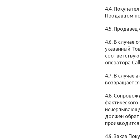
4.4. Покупате
Продавцом по
4.5. Продавец
4.6. В случае
указанный Тов
соответствующ
оператора Cal
4.7. В случае
возвращается
4.8. Сопрово
фактического
исчерпывающу
должен обрати
производится 
4.9. Заказ По