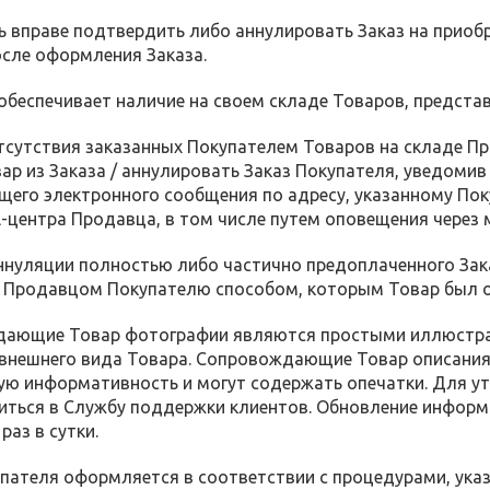
ль вправе подтвердить либо аннулировать Заказ на приоб
сле оформления Заказа.
 обеспечивает наличие на своем складе Товаров, предста
 отсутствия заказанных Покупателем Товаров на складе П
ар из Заказа / аннулировать Заказ Покупателя, уведоми
его электронного сообщения по адресу, указанному Пок
l-центра Продавца, в том числе путем оповещения через м
 аннуляции полностью либо частично предоплаченного За
 Продавцом Покупателю способом, которым Товар был о
ждающие Товар фотографии являются простыми иллюстрац
 внешнего вида Товара. Сопровождающие Товар описания
ю информативность и могут содержать опечатки. Для ут
ться в Службу поддержки клиентов. Обновление информа
раз в сутки.
купателя оформляется в соответствии с процедурами, ук