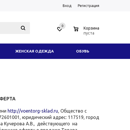
Вход
Регистрация
0
0
Корзина
пуста
ЖЕНСКАЯ ОДЕЖДА
ОБУВЬ
ОДНОЕ СНАРЯЖЕНИЕ
АКСЕССУАРЫ
ИКОТАЖ
ЗИМНЯЯ ОДЕЖДА И ФОРМА
ТОВАРЫ
УСЛУГИ
ЕЩЕ
ОФЕРТА
мени
http://voentorg-sklad.ru
, Общество с
2601001, юридический адрес: 117519, город
ра Кучерова А.В., действующего на