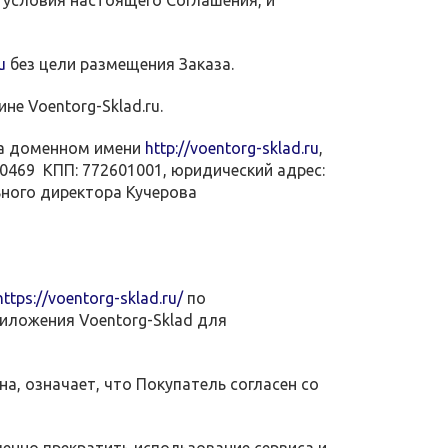
 условия настоящего Соглашения, и
u
без цели размещения Заказа.
не Voentorg-Sklad.ru.
 на доменном имени
http://voentorg-sklad.ru
,
469 КПП: 772601001, юридический адрес:
льного директора Кучерова
https://voentorg-sklad.ru/
по
иложения Voentorg-Sklad для
на, означает, что Покупатель согласен со