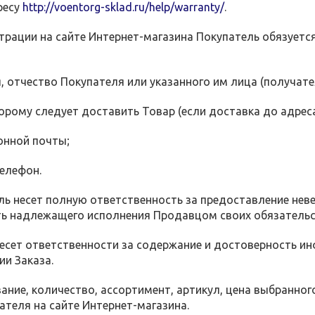
ресу
http://voentorg-sklad.ru/help/warranty/
.
истрации на сайте Интернет-магазина Покупатель обязуе
, отчество Покупателя или указанного им лица (получате
торому следует доставить Товар (если доставка до адрес
онной почты;
елефон.
ель несет полную ответственность за предоставление нев
ь надлежащего исполнения Продавцом своих обязательс
есет ответственности за содержание и достоверность и
и Заказа.
вание, количество, ассортимент, артикул, цена выбранно
ателя на сайте Интернет-магазина.