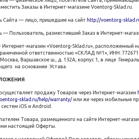
тель — физическое лицо, посетитель Сайта, принимающий
естить Заказы в Интернет-магазине Voentorg-Sklad.ru.
ль Сайта — лицо, пришедшее на сайт
http://voentorg-sklad.r
ль — Пользователь, разместивший Заказ в Интернет-магази
 - Интернет-магазин «Voentorg-Sklad.ru», расположенный
раниченной ответственностью «СКЛАД №1», ИНН: 7726710
 Москва, Варшавское ш., д. 132А, корпус 1, в лице Генера
ющего на основании Устава.
ОЛОЖЕНИЯ
 осуществляет продажу Товаров через Интернет-магазин
voentorg-sklad.ru/help/warranty/
или же через мобильные пр
систем iOS и Android.
купателем Товара, размещенного на сайте Интернет-магази
ями настоящей Оферты.