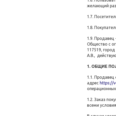
1.6. Пользова
желающий разм
1.7. Посетите
1.8. Покупате
1.9. Продавец
Общество с ог
117519, город
А.В., действу
1. ОБЩИЕ П
1.1. Продавец
адрес
https://
операционных 
1.2. Заказ по
всеми услови