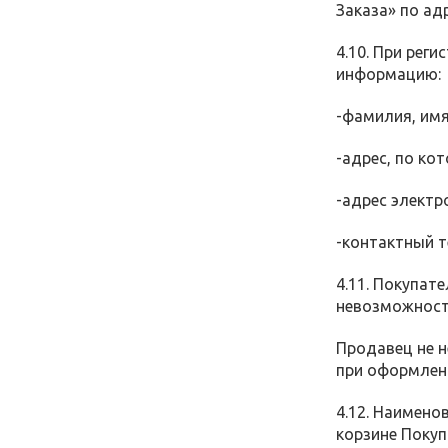
Заказа» по ад
4.10. При рег
информацию:
-фамилия, имя
-адрес, по ко
-адрес электр
-контактный т
4.11. Покупат
невозможност
Продавец не н
при оформлени
4.12. Наимено
корзине Покуп