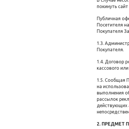
В случае несо
покинуть сай
Публичная офе
Посетителя на
Покупателя За
1.3. Админист
Покупателя.
1.4. Договор
кассового или
1.5. Сообщая 
на использова
выполнения о
рассылок рек
действующих а
непосредстве
2. ПРЕДМЕТ