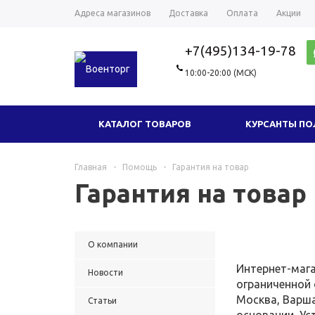
Адреса магазинов
Доставка
Оплата
Акции
+7(495)134-19-78
10:00-20:00 (МСК)
КАТАЛОГ ТОВАРОВ
КУРСАНТЫ П
ГОЛОВНЫЕ УБОРЫ
ТРИКОТАЖ
Главная
-
Помощь
-
Гарантия на товар
Гарантия на товар
ФУРНИТУРА
СУВЕНИРЫ И ПОДАРКИ
НОВЫЕ ТОВАРЫ
ОДЕЖДА МИЛ
О компании
Интернет-мага
Новости
ограниченной 
Москва, Варша
Статьи