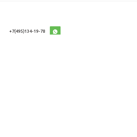
+7(495)134-19-78
10:00-20:00 (МСК)
2026 © Военторг
Адреса магазинов
интернет магазин
Доставка и оплата
форменной,
Информация
ведомственной
Таблицы Размеров
и тактической одежды
e-mail:
voentorg@sklad-
n1.ru