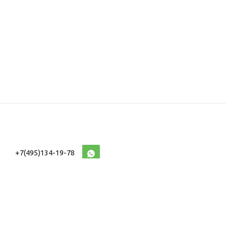
+7(495)134-19-78
10:00-20:00 (МСК)
2026 © Военторг
Адреса магазинов
интернет магазин
Доставка и оплата
форменной,
Информация
ведомственной