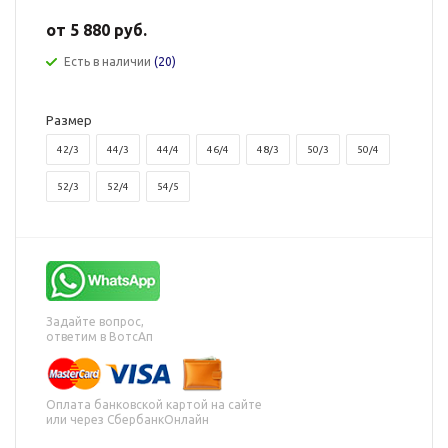
от
5 880 руб.
Есть в наличии
(20)
Размер
42/3
44/3
44/4
46/4
48/3
50/3
50/4
52/3
52/4
54/5
Задайте вопрос,
ответим в ВотсАп
Оплата банковской картой на сайте
или через СбербанкОнлайн