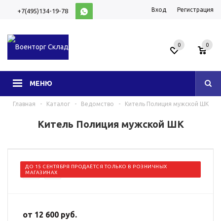
Вход
Регистрация
+7(495)134-19-78
10:00-20:00 (МСК)
0
0
МЕНЮ
Главная
-
Каталог
-
Ведомство
-
Китель Полиция мужской ШК
Китель Полиция мужской ШК
ДО 15 СЕНТЯБРЯ ПРОДАЁТСЯ ТОЛЬКО В РОЗНИЧНЫХ
МАГАЗИНАХ
от
12 600 руб.