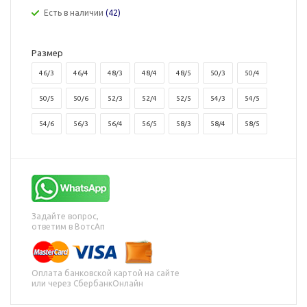
Есть в наличии
(42)
Размер
46/3
46/4
48/3
48/4
48/5
50/3
50/4
50/5
50/6
52/3
52/4
52/5
54/3
54/5
54/6
56/3
56/4
56/5
58/3
58/4
58/5
Задайте вопрос,
ответим в ВотсАп
Оплата банковской картой на сайте
или через СбербанкОнлайн