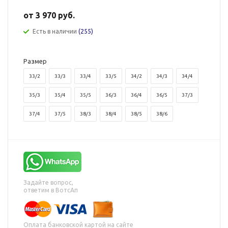
от
3 970 руб.
Есть в наличии
(255)
Размер
33/2
33/3
33/4
33/5
34/2
34/3
34/4
35/3
35/4
35/5
36/3
36/4
36/5
37/3
37/4
37/5
38/3
38/4
38/5
38/6
Задайте вопрос,
ответим в ВотсАп
Оплата банковской картой на сайте