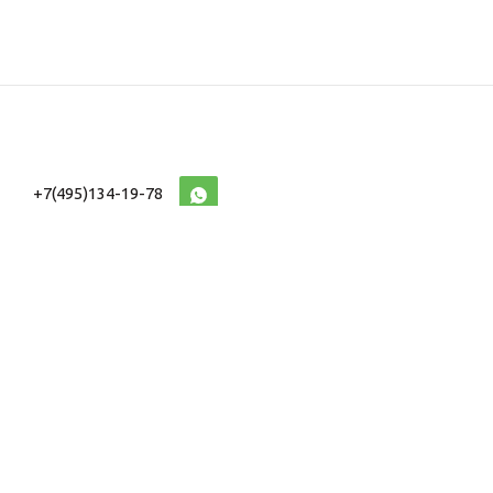
+7(495)134-19-78
10:00-20:00 (МСК)
2026 © Военторг
Адреса магазинов
интернет магазин
Доставка и оплата
форменной,
Информация
ведомственной
Таблицы Размеров
и тактической одежды
e-mail:
voentorg@sklad-
n1.ru