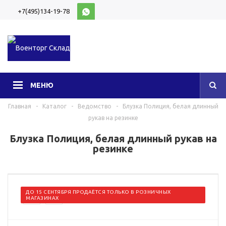
+7(495)134-19-78
10:00-20:00 (МСК)
МЕНЮ
Главная
-
Каталог
-
Ведомство
-
Блузка Полиция, белая длинный
рукав на резинке
Блузка Полиция, белая длинный рукав на
резинке
ДО 15 СЕНТЯБРЯ ПРОДАЁТСЯ ТОЛЬКО В РОЗНИЧНЫХ
МАГАЗИНАХ