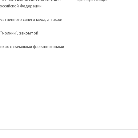
Российской Федерации.
сственного синего меха, а также
 "молнии", закрытой
опках с съемными фальшпогонами