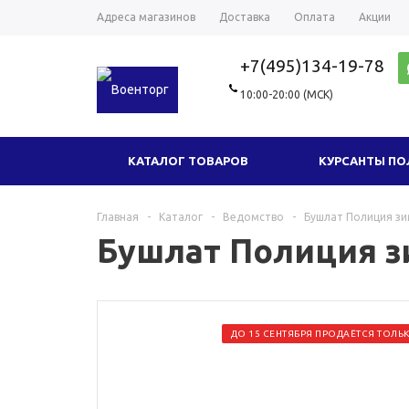
Адреса магазинов
Доставка
Оплата
Акции
+7(495)134-19-78
10:00-20:00 (МСК)
КАТАЛОГ ТОВАРОВ
КУРСАНТЫ П
ГОЛОВНЫЕ УБОРЫ
ТРИКОТАЖ
Главная
-
Каталог
-
Ведомство
-
Бушлат Полиция з
Бушлат Полиция 
ФУРНИТУРА
СУВЕНИРЫ И ПОДАРКИ
НОВЫЕ ТОВАРЫ
ОДЕЖДА МИЛ
ДО 15 СЕНТЯБРЯ ПРОДАЁТСЯ ТОЛЬ