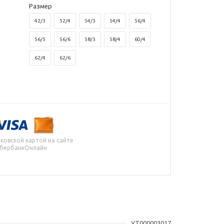
Размер
42/3
52/4
54/3
54/4
56/4
56/5
56/6
58/3
58/4
60/4
62/4
62/6
ковской картой на сайте
СбербанкОнлайн
УТ000003017