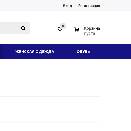
Вход
Регистрация
0
0
Корзина
пуста
ЖЕНСКАЯ ОДЕЖДА
ОБУВЬ
ОДНОЕ СНАРЯЖЕНИЕ
АКСЕССУАРЫ
ИКОТАЖ
ЗИМНЯЯ ОДЕЖДА И ФОРМА
ТОВАРЫ
УСЛУГИ
ЕЩЕ