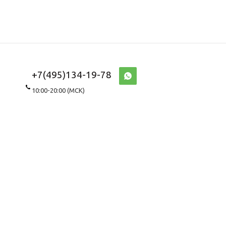
+7(495)134-19-78
10:00-20:00 (МСК)
WhatsApp\Viber
8(967)143-8687