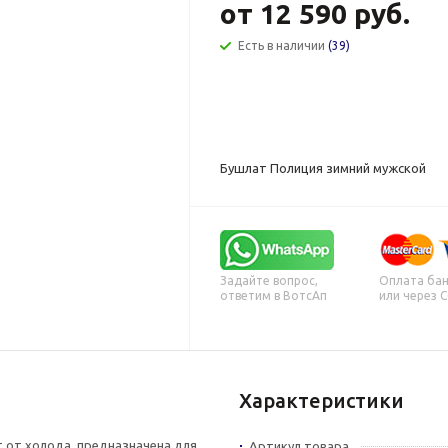
от
12 590 руб.
Есть в наличии
(39)
Бушлат Полиция зимний мужской
Задайте вопрос,
Оплата бан
ответим в ВотсАп
или через 
Характеристики
 от холода, предназначена для
Артикул товара