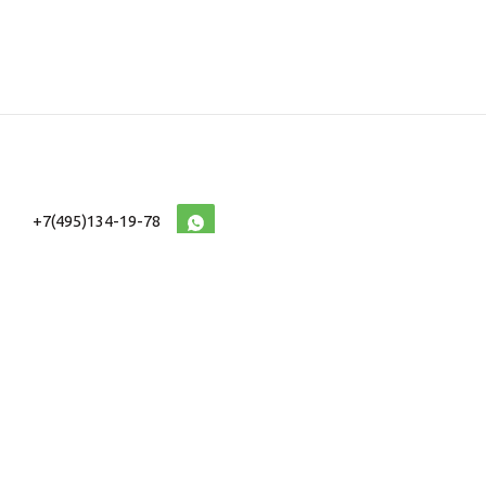
+7(495)134-19-78
10:00-20:00 (МСК)
2026 © Военторг
Адреса магазинов
интернет магазин
Доставка и оплата
форменной,
Информация
ведомственной
Таблицы Размеров
и тактической одежды
e-mail:
voentorg@sklad-
n1.ru