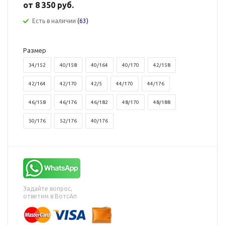
от
8 350 руб.
Есть в наличии
(63)
Размер
34/152
40/158
40/164
40/170
42/158
42/164
42/170
42/5
44/170
44/176
46/158
46/176
46/182
48/170
48/188
50/176
52/176
40/176
Задайте вопрос,
ответим в ВотсАп