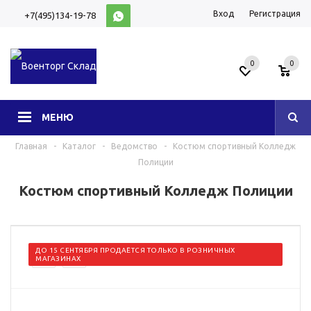
Вход
Регистрация
+7(495)134-19-78
10:00-20:00 (МСК)
0
0
МЕНЮ
Главная
-
Каталог
-
Ведомство
-
Костюм спортивный Колледж
Полиции
Костюм спортивный Колледж Полиции
ДО 15 СЕНТЯБРЯ ПРОДАЁТСЯ ТОЛЬКО В РОЗНИЧНЫХ
МАГАЗИНАХ