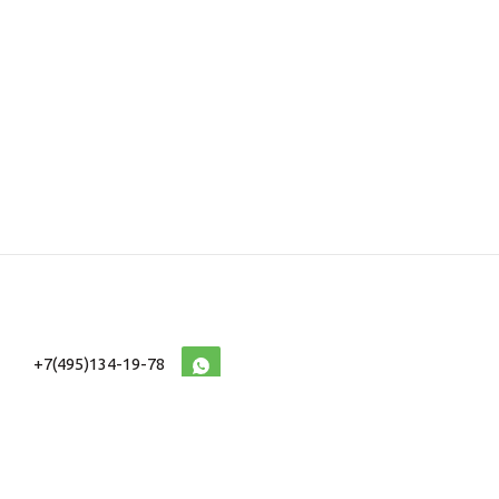
+7(495)134-19-78
10:00-20:00 (МСК)
2026 © Военторг
Адреса магазинов
интернет магазин
Доставка и оплата