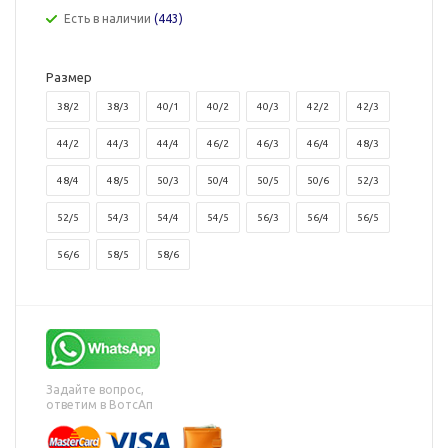
Есть в наличии
(443)
Размер
38/2
38/3
40/1
40/2
40/3
42/2
42/3
44/2
44/3
44/4
46/2
46/3
46/4
48/3
48/4
48/5
50/3
50/4
50/5
50/6
52/3
52/5
54/3
54/4
54/5
56/3
56/4
56/5
56/6
58/5
58/6
Задайте вопрос,
ответим в ВотсАп