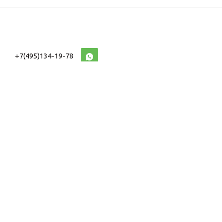
+7(495)134-19-78
10:00-20:00 (МСК)
2026 © Военторг
Адреса магазинов
интернет магазин
Доставка и оплата
форменной,
Информация
ведомственной
Таблицы Размеров
и тактической одежды
e-mail:
voentorg@sklad-
n1.ru