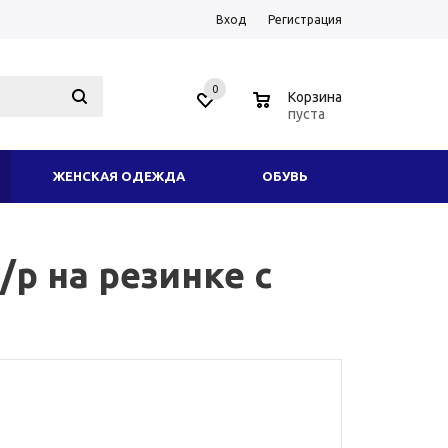
Вход
Регистрация
0
0
Корзина
пуста
ЖЕНСКАЯ ОДЕЖДА
ОБУВЬ
ОДНОЕ СНАРЯЖЕНИЕ
АКСЕССУАРЫ
р на резинке с
ИКОТАЖ
ЗИМНЯЯ ОДЕЖДА И ФОРМА
ТОВАРЫ
УСЛУГИ
ЕЩЕ