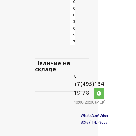
0
0
0
3
0
9
7
Наличие на
складе
+7(495)134-
19-78
10:00-20:00 (МСК)
WhatsApp\Viber
8(967)143-8687