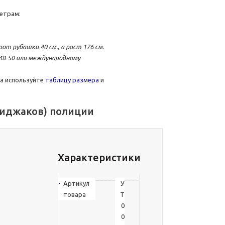
етрам:
от рубашки 40 см., а рост 176 см.
48-50 или международному
а используйте
таблицу размера
и
пиджаков) полиции
Характеристики
Артикул
У
товара
Т
0
0