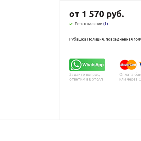
от
1 570 руб.
Есть в наличии
(1)
Рубашка Полиция, повседневная гол
Задайте вопрос,
Оплата бан
ответим в ВотсАп
или через 