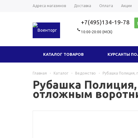
Адреса магазинов
Доставка
Оплата
Акции
+7(495)134-19-78
10:00-20:00 (МСК)
КАТАЛОГ ТОВАРОВ
КУРСАНТЫ П
ГОЛОВНЫЕ УБОРЫ
ТРИКОТАЖ
Главная
-
Каталог
-
Ведомство
-
Рубашка Полиция, 
Рубашка Полиция, 
ФУРНИТУРА
СУВЕНИРЫ И ПОДАРКИ
отложным воротн
НОВЫЕ ТОВАРЫ
ОДЕЖДА МИЛ