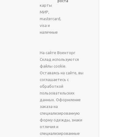
роста
карты
МИР,
mastercard,
visa и
наличные
На сайте Военторг
Склад используются
файлы cookie.
Оставаясь на сайте, вы
соглашаетесь с
обработкой
пользовательских
данных. Оформление
заказа на
специализированную
форму одежды, знаки
отличия и
специализированные