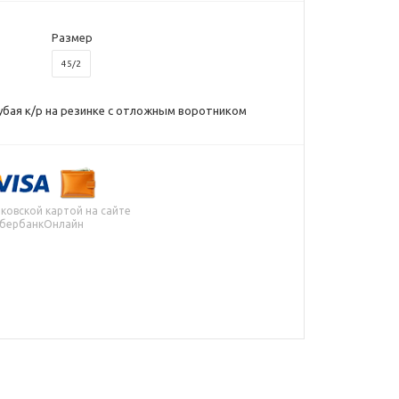
Размер
45/2
убая к/р на резинке с отложным воротником
ковской картой на сайте
СбербанкОнлайн