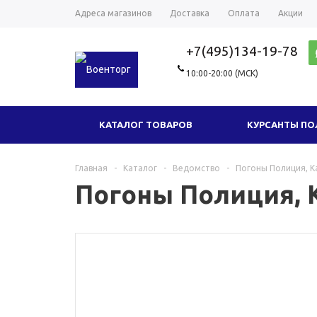
Адреса магазинов
Доставка
Оплата
Акции
+7(495)134-19-78
10:00-20:00 (МСК)
КАТАЛОГ ТОВАРОВ
КУРСАНТЫ П
ГОЛОВНЫЕ УБОРЫ
ТРИКОТАЖ
Главная
-
Каталог
-
Ведомство
-
Погоны Полиция, Ка
Погоны Полиция, К
ФУРНИТУРА
СУВЕНИРЫ И ПОДАРКИ
НОВЫЕ ТОВАРЫ
ОДЕЖДА МИЛ