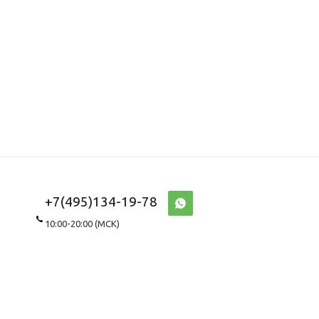
+7(495)134-19-78
10:00-20:00 (МСК)
WhatsApp\Viber
8(967)143-8687