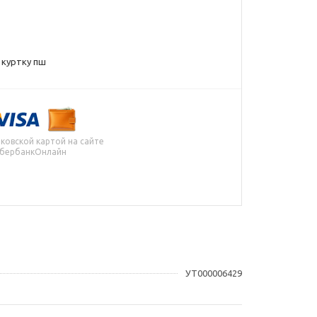
 куртку пш
ковской картой на сайте
СбербанкОнлайн
УТ000006429