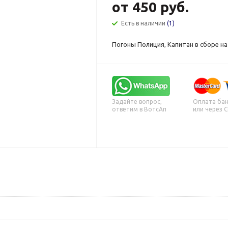
от
450 руб.
Есть в наличии
(1)
Погоны Полиция, Капитан в сборе на
Задайте вопрос,
Оплата бан
ответим в ВотсАп
или через 