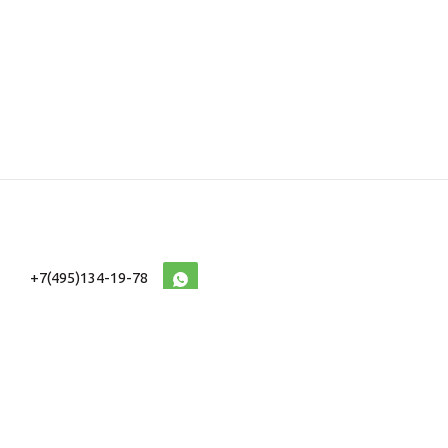
+7(495)134-19-78
10:00-20:00 (МСК)
2026 © Военторг
Адреса магазинов
интернет магазин
Доставка и оплата
форменной,
Информация
ведомственной
Таблицы Размеров
и тактической одежды