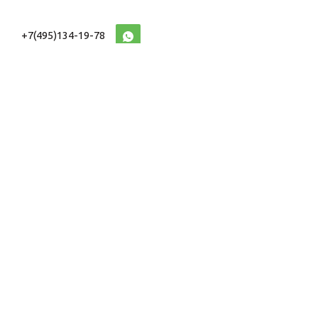
+7(495)134-19-78
10:00-20:00 (МСК)
2026 © Военторг
Адреса магазинов
интернет магазин
Доставка и оплата
форменной,
Информация
ведомственной
Таблицы Размеров
и тактической одежды
e-mail:
voentorg@sklad-
n1.ru
На сайте Военторг Склад используются файлы cookie.
Оставаясь на сайте, вы соглашаетесь с обработкой