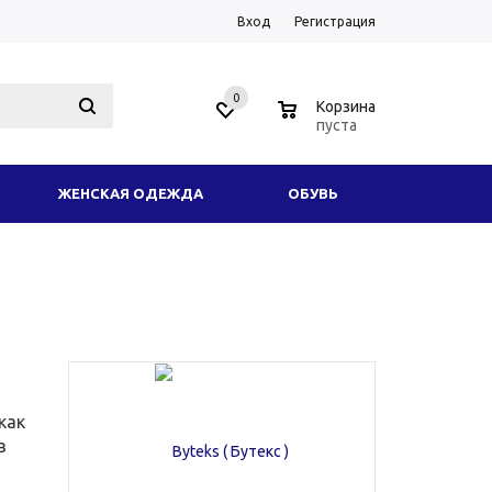
Вход
Регистрация
0
0
Корзина
пуста
ЖЕНСКАЯ ОДЕЖДА
ОБУВЬ
ОДНОЕ СНАРЯЖЕНИЕ
АКСЕССУАРЫ
ИКОТАЖ
ЗИМНЯЯ ОДЕЖДА И ФОРМА
ТОВАРЫ
УСЛУГИ
ЕЩЕ
как
в