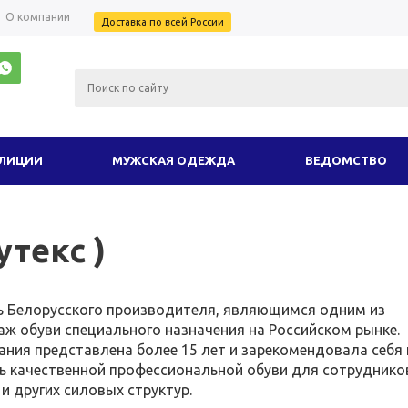
О компании
Доставка по всей России
ОЛИЦИИ
МУЖСКАЯ ОДЕЖДА
ВЕДОМСТВО
ИЗДЕЛИЯ ИЗ КОЖИ
ТУРИСТИЧЕСКОЕ И ПОХ
утекс )
ПРАЗДНИК
КАМУФЛЯЖ
ЗИМНИЙ ТР
ИТАРИ
ЦВЕТ
АКЦИЯ
ВСЕ 
вь Белорусского производителя, являющимся одним из
ж обуви специального назначения на Российском рынке.
ания представлена более 15 лет и зарекомендовала себя 
ь качественной профессиональной обуви для сотруднико
и других силовых структур.