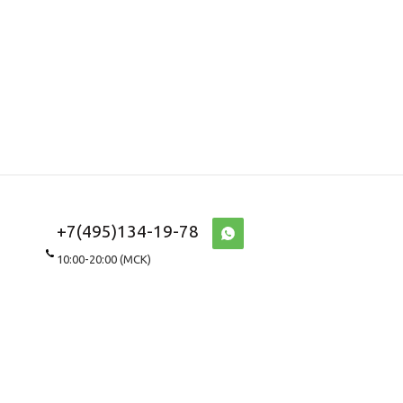
+7(495)134-19-78
10:00-20:00 (МСК)
WhatsApp\Viber
8(967)143-8687