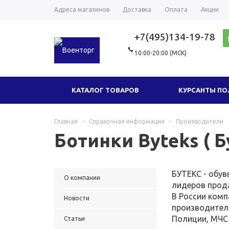
Адреса магазинов
Доставка
Оплата
Акции
+7(495)134-19-78
10:00-20:00 (МСК)
КАТАЛОГ ТОВАРОВ
КУРСАНТЫ П
ГОЛОВНЫЕ УБОРЫ
ТРИКОТАЖ
Главная
-
Справочная информация
-
Производители
Ботинки Byteks ( Б
ФУРНИТУРА
СУВЕНИРЫ И ПОДАРКИ
НОВЫЕ ТОВАРЫ
ОДЕЖДА МИЛ
БУТЕКС - обу
О компании
лидеров прода
В России комп
Новости
производител
Полиции, МЧС 
Статьи