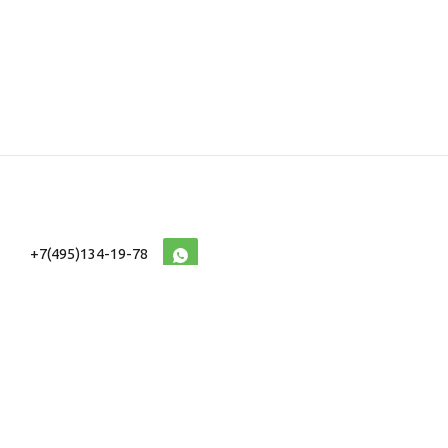
+7(495)134-19-78
10:00-20:00 (МСК)
2026 © Военторг
Адреса магазинов
интернет магазин
Доставка и оплата
форменной,
Информация
ведомственной
Таблицы Размеров
и тактической одежды
e-mail:
voentorg@sklad-