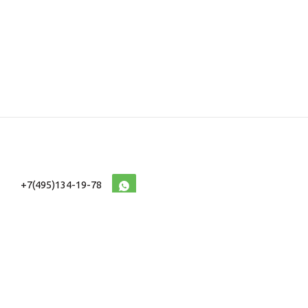
+7(495)134-19-78
10:00-20:00 (МСК)
2026 © Военторг
Адреса магазинов
интернет магазин
Доставка и оплата
форменной,
Информация
ведомственной
Таблицы Размеров
и тактической одежды