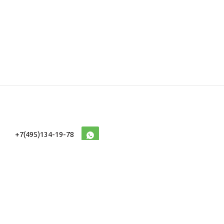
+7(495)134-19-78
10:00-20:00 (МСК)
2026 © Военторг
Адреса магазинов
интернет магазин
Доставка и оплата
форменной,
Информация
ведомственной
Таблицы Размеров
и тактической одежды