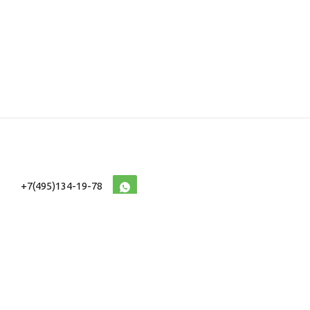
+7(495)134-19-78
10:00-20:00 (МСК)
2026 © Военторг
Адреса магазинов
интернет магазин
Доставка и оплата
форменной,
Информация
ведомственной
Таблицы Размеров
и тактической одежды