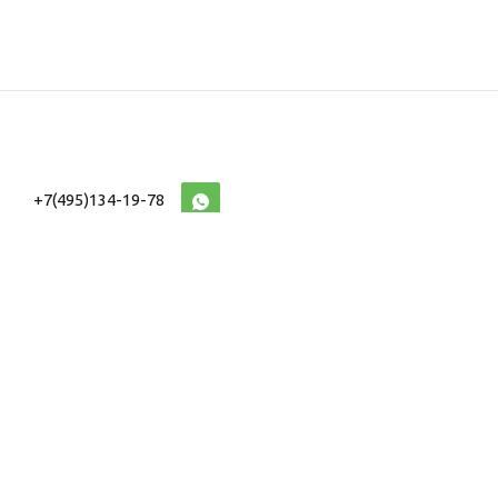
+7(495)134-19-78
10:00-20:00 (МСК)
2026 © Военторг
Адреса магазинов
интернет магазин
Доставка и оплата
форменной,
Информация
ведомственной
Таблицы Размеров
и тактической одежды
e-mail:
voentorg@sklad-
n1.ru