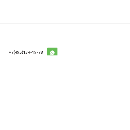
+7(495)134-19-78
10:00-20:00 (МСК)
2026 © Военторг
Адреса магазинов
интернет магазин
Доставка и оплата
форменной,
Информация
ведомственной
Таблицы Размеров
и тактической одежды
e-mail:
voentorg@sklad-
n1.ru