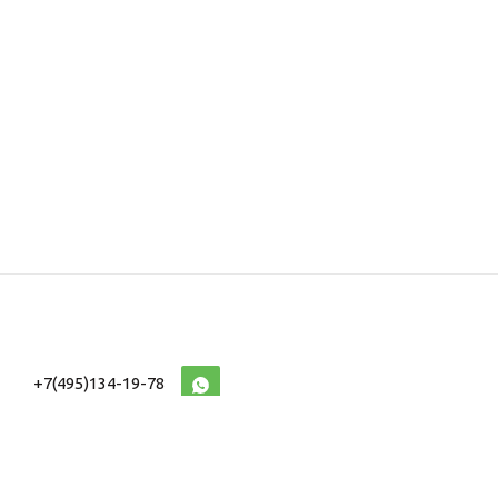
+7(495)134-19-78
10:00-20:00 (МСК)
2026 © Военторг
Адреса магазинов