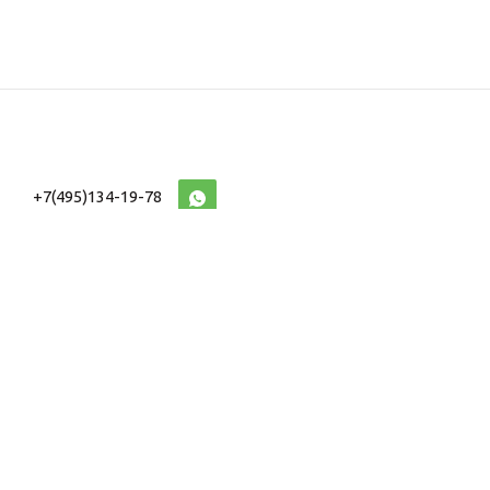
+7(495)134-19-78
10:00-20:00 (МСК)
2026 © Военторг
Адреса магазинов
интернет магазин
Доставка и оплата
форменной,
Информация
ведомственной
Таблицы Размеров
и тактической одежды
e-mail:
voentorg@sklad-
n1.ru