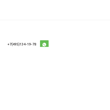
+7(495)134-19-78
10:00-20:00 (МСК)
2026 © Военторг
Адреса магазинов
интернет магазин
Доставка и оплата
форменной,
Информация
ведомственной
Таблицы Размеров
и тактической одежды
e-mail:
voentorg@sklad-
n1.ru