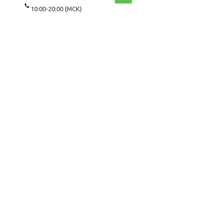
10:00-20:00 (МСК)
WhatsApp\Viber
8(967)143-8687