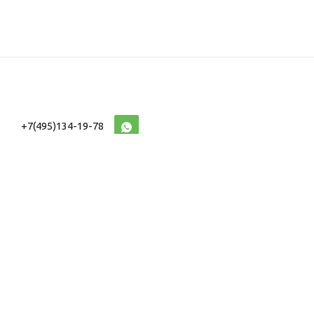
+7(495)134-19-78
10:00-20:00 (МСК)
2026 © Военторг
Адреса магазинов
интернет магазин
Доставка и оплата
форменной,
Информация
ведомственной
Таблицы Размеров
и тактической одежды
e-mail:
voentorg@sklad-
n1.ru