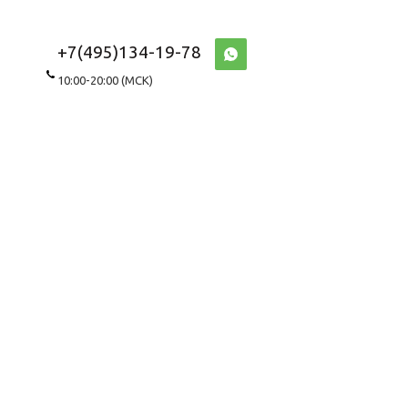
+7(495)134-19-78
10:00-20:00 (МСК)
WhatsApp\Viber
8(967)143-8687