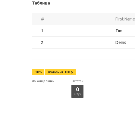
Таблица
#
First Name
1
Tim
2
Denis
-10%
Экономия 100 р.
До конца акции
Остаток
0
штук