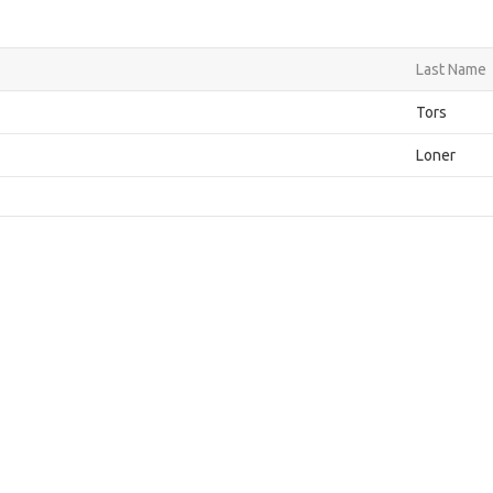
Last Name
Tors
Loner